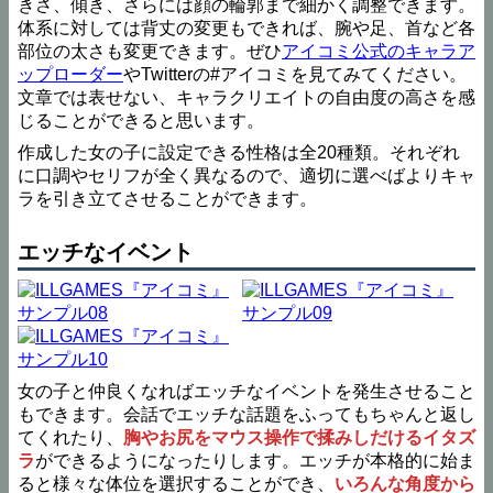
きさ、傾き、さらには顔の輪郭まで細かく調整できます。
体系に対しては背丈の変更もできれば、腕や足、首など各
部位の太さも変更できます。ぜひ
アイコミ公式のキャラア
ップローダー
やTwitterの#アイコミを見てみてください。
文章では表せない、キャラクリエイトの自由度の高さを感
じることができると思います。
作成した女の子に設定できる性格は全20種類。それぞれ
に口調やセリフが全く異なるので、適切に選べばよりキャ
ラを引き立てさせることができます。
エッチなイベント
女の子と仲良くなればエッチなイベントを発生させること
もできます。会話でエッチな話題をふってもちゃんと返し
てくれたり、
胸やお尻をマウス操作で揉みしだけるイタズ
ラ
ができるようになったりします。エッチが本格的に始ま
ると様々な体位を選択することができ、
いろんな角度から