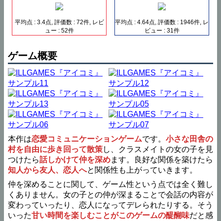
平均点 : 3.4点, 評価数 : 72件, レビ
平均点 : 4.64点, 評価数 : 1946件, レ
ュー : 52件
ビュー : 31件
ゲーム概要
本作は
恋愛コミュニケーションゲーム
です。
小さな田舎の
村を自由に歩き回って散策
し、クラスメイトの女の子を見
つけたら
話しかけて仲を深め
ます。良好な関係を築けたら
知人から友人、恋人へ
と関係性も上がっていきます。
仲を深めることに関して、ゲーム性という点では全く難し
くありません。女の子との仲が深まることで会話の内容が
変わっていったり、恋人になってデレられたりする。そう
いった
甘い時間を楽しむことがこのゲームの醍醐味
だと感