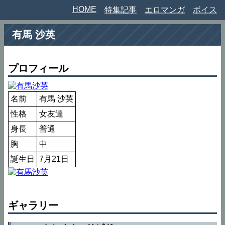
HOME
特集記事
エロマンガ
ボイス
有馬 沙英
プロフィール
名前
有馬 沙英
性格
女友達
身長
普通
胸
中
誕生日
7月21日
ギャラリー