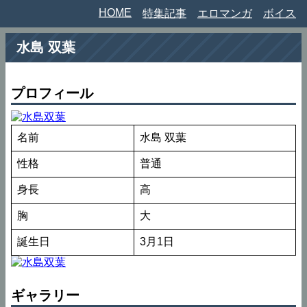
HOME
特集記事
エロマンガ
ボイス
水島 双葉
プロフィール
名前
水島 双葉
性格
普通
身長
高
胸
大
誕生日
3月1日
ギャラリー