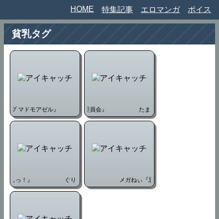
HOME
特集記事
エロマンガ
ボイス
貧乳タグ
トタイプ マドモアゼル』
たまごろー『童貞男子更生委員会』
40010試作型『プロトタイプ マドモアゼル』
たまごろー『童貞男子更生委
るだしっ！』
メガねぃ『思春期セックス』
ぐりえるも『思春期まるだしっ！』
メガねぃ『思春期セックス』